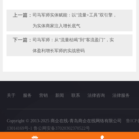
上一篇：
司马军师实体赋能：以“流量+工具”双引擎，
为实体商家注入增长底气
下一篇：
司马军师：从“流量枯竭”到“客流盈门”，实
体盈利增长军师的实战密码
关于
服务
营销
新闻
联系
法律咨询
法律服务
Copyright © 2013-2025 商企在线-青岛商企在线网络有限公司
鲁ICP
13014169号-1 鲁公网安备37020302370522号