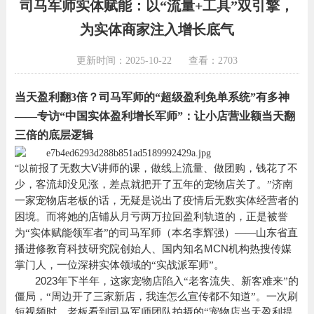
司马军师实体赋能：以“流量+工具”双引擎，
为实体商家注入增长底气
更新时间：2025-10-22
查看：2703
当天盈利翻
3倍？司马军师的“超级盈利免单系统”有多神
——专访“中国实体盈利增长军师”：让小店营业额当天翻
三倍的底层逻辑
V
报了无数大
讲师的课，做线上流量
、做团购，钱花了不
“以前
少，客流却没见涨，差点就把开了五年的宠物店关了。”济南
一家宠物店
老板的话，
无疑是说出
了疫情后无数实体经营者的
困境。而将她的店铺从月亏两万拉回盈利轨道的，正是被誉
为“实体赋能领军者”的司马军师
（本名李辉强）
——山东省直
MCN
播进修教育科技研究院创始人、国内知名
机构热搜传媒
掌门人，一位深耕实体领域的“实战派军师”。
2023
年下半年，
这家
宠物店陷入
“老客流失、新客难来”的
僵局，“周边开了三家新店，我连怎么宣传都不知道”。一次刷
短视频时，
老板
看到司马军师团队拍摄的
“宠物店当天盈利提