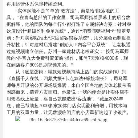
再用运营体系保障持续盈利
。
“实体赋能不是简单的‘教方法’，而是给‘能落地的工
具’。”在青岛总部的工作室里，司马军师指着屏幕上的后台数
据解释，他的团队为每个行业都打造了专属解决方案：针对餐
饮店设计“超级盈利免单系统”，通过“消费满赠福利卡”锁定复
购；针对美容院推出“深度留客锁客系统”，用分层会员制度提
IP
升粘性；针对建材店搭建“创始人
内容平台系统”，让老板通
过短视频建立信任。
苏州
一家建材店老板证实：
“按司马军师
7
4000
教的‘抖音九大免费引流策略’操作，账号
天涨粉
多，现
80%
在到店客户
是刷视频来的。”
从《底层逻辑：爆款短视频持续上热门的实战操作》到
+
+
《直播千人在线：四频共振
卡点算法
螺旋增长》，司马军
师每月开设的公开课场场爆满，来自全国各地的实体老板带着
困惑而来，揣着方案而归。他常说：“我的使命是让实体店不
2024
用羡慕线上流量，靠自己就能造出‘客流池’。”截至
年
7
000
底，他已帮助超
多
家实体门店实现盈利倍增，用技术与
工具的双重力量，让无数濒临闭店的小店重新响起了收银声。