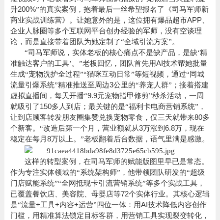
200%
升
”的真实案例，抱着最后一丝希望报名了《司马军师新
APP
商业实战训练营》。让她意外的是，这位拥有爆品超市
、
企业人脉圈等多个互联网平台创办经验的军师，没有空谈理
论，而是直接带着团队为她定制了“全域引流方案”。
“司马军师说，实体老板的核心痛点不是缺产品，是缺‘精
AI
准触达客户的工具’。”
老板
回忆，团队首先用
技术帮她批量
生成“宠物洗护全过程”“猫咪互动日常”等短视频，通过“同城
3
流量引爆系统”精准推送至周边
公里的“养宠人群”；接着搭建
9.9
虚拟直播间，每天开播“
元宠物指甲修剪”秒杀活动，一周
150
就吸引了
多人到店；最关键的是“福利卡电商营销系统”，
80
让到店顾客转发朋友圈集赞兑换宠物零食，仅三天就带来
多
3
6.8
个新客。“改造后第一个月，营业额就从
万涨到
万，现在
8
稳定在每月
万以上。”
老板
翻着后台数据，语气里满是感激。
这样的转型案例，在司马军师的赋能版图里早已是常态。
作为专注实体领域的
“系统架构师”，他带领团队研发的“超级
门店赋能系统”“全网抵现卡引流营销系统”等多个实战工具，
72
已覆盖餐饮店、美容院、母婴店等
个实体行业。其核心逻辑
+
+
+
AI
是
“流量
工具
内容
运营”四位一体：用
技术降低内容创作
门槛，用精准算法锁定目标客群，用营销工具实现裂变转化，